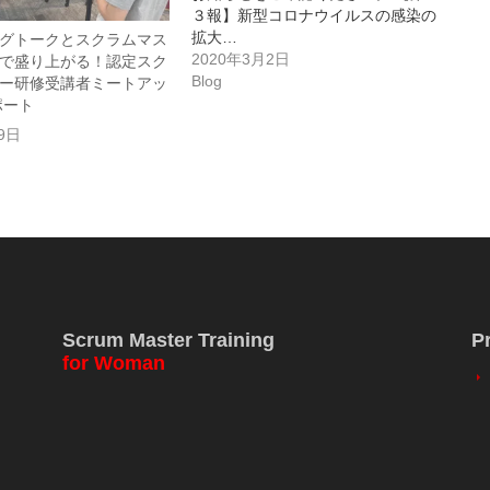
３報】新型コロナウイルスの感染の
拡大…
グトークとスクラムマス
2020年3月2日
で盛り上がる！認定スク
Blog
ー研修受講者ミートアッ
ポート
9日
Scrum Master Training
P
for Woman