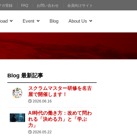
マガ登録
FAQ
お問い合わせ
会員向けサイト
load
Event
Blog
About Us
Blog 最新記事
スクラムマスター研修を名古
屋で開催します！
2026.06.16
AI時代の働き方：改めて問わ
れる「決める力」と「学ぶ
力」
2026.05.22