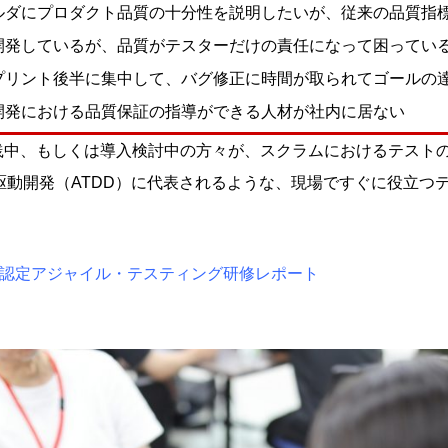
ルダにプロダクト品質の十分性を説明したいが、従来の品質指
開発しているが、品質がテスターだけの責任になって困ってい
プリント後半に集中して、バグ修正に時間が取られてゴールの
開発における品質保証の指導ができる人材が社内に居ない
践中、もしくは導入検討中の方々が、スクラムにおけるテスト
駆動開発（ATDD）に代表されるような、現場ですぐに役立つ
nc.認定アジャイル・テスティング研修レポート