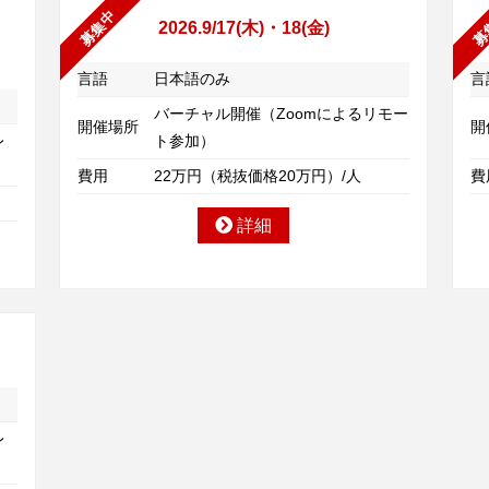
募集中
募
2026.9/17(木)・18(金)
言語
日本語のみ
言
バーチャル開催（Zoomによるリモー
開催場所
開
レ
ト参加）
費用
22万円（税抜価格20万円）/人
費
詳細
レ