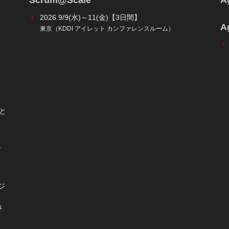
Scrum@Scale
Ag
2026.9/9(水)～11(金)【3日間】
A
東京（KDDI アイレット カンファレンスルーム）
と
ダ
アジ
さ