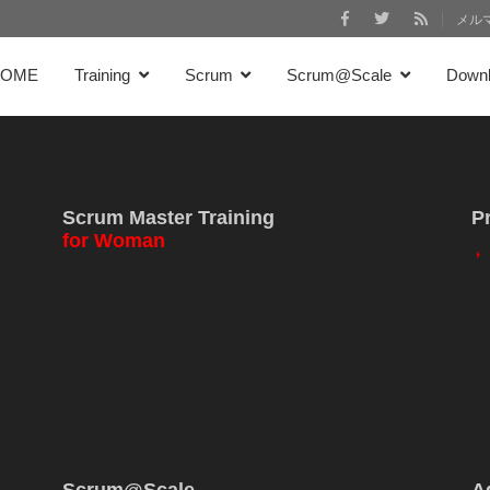
メル
HOME
Training
Scrum
Scrum@Scale
Down
Scrum Master Training
P
for Woman